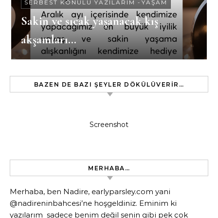
SERBEST KONULU YAZILARIM
-
YAŞAM
Sakin ve sıcak yaşanacak kış
akşamları…
BAZEN DE BAZI ŞEYLER DÖKÜLÜVERIR…
Screenshot
MERHABA…
Merhaba, ben Nadire, earlyparsley.com yani
@nadireninbahcesi’ne hoşgeldiniz. Eminim ki
yazılarım sadece benim değil senin gibi pek çok