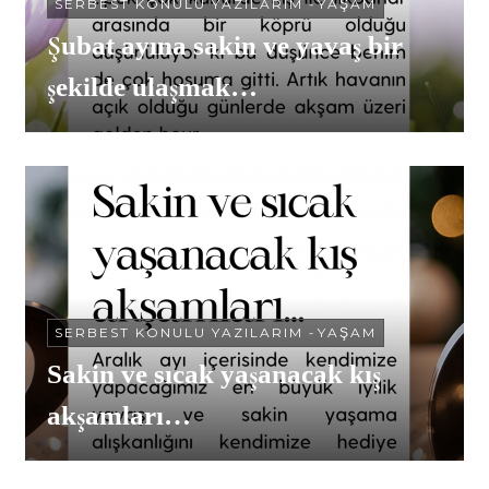
SERBEST KONULU YAZILARIM
-
YAŞAM
Şubat ayına sakin ve yavaş bir
şekilde ulaşmak…
SERBEST KONULU YAZILARIM
-
YAŞAM
Sakin ve sıcak yaşanacak kış
akşamları…