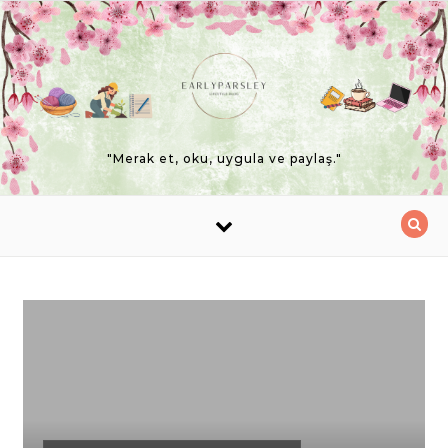
Skip to content
"Merak et, oku, uygula ve paylaş."