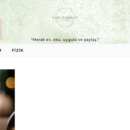
"Merak et, oku, uygula ve paylaş."
M
FIZIK