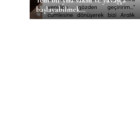
Yeni bir yıla sakin ve yavaşça
başlayabilmek…