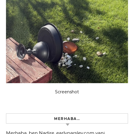
Screenshot
MERHABA…
Merhaba, ben Nadire, earlyparsley.com yani