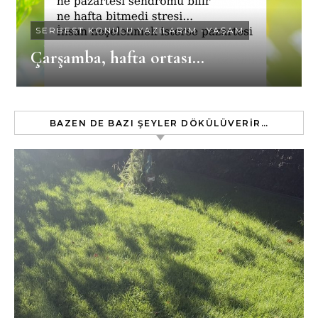
SERBEST KONULU YAZILARIM
-
YAŞAM
Çarşamba, hafta ortası…
BAZEN DE BAZI ŞEYLER DÖKÜLÜVERIR…