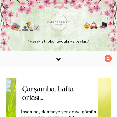
Skip to content
"Merak et, oku, uygula ve paylaş."