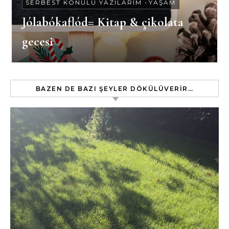
SERBEST KONULU YAZILARIM
-
YAŞAM
Jólabókaflód= Kitap & çikolata
gecesi
BAZEN DE BAZI ŞEYLER DÖKÜLÜVERIR…