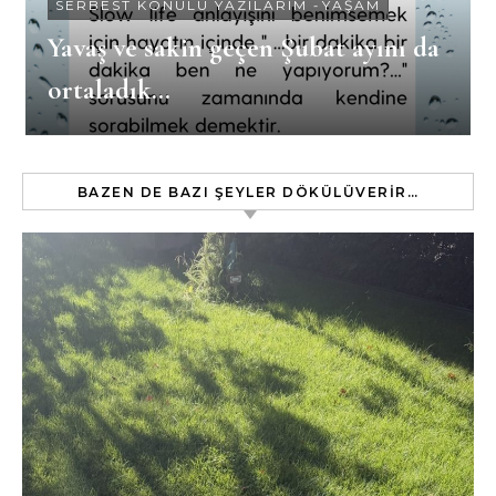
SERBEST KONULU YAZILARIM
-
YAŞAM
Yavaş ve sakin geçen Şubat ayını da
ortaladık…
BAZEN DE BAZI ŞEYLER DÖKÜLÜVERIR…