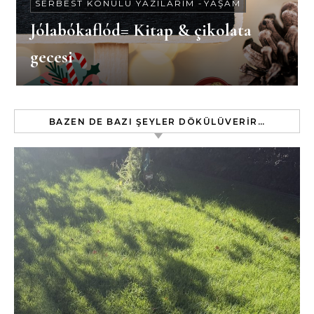
SERBEST KONULU YAZILARIM
-
YAŞAM
Jólabókaflód= Kitap & çikolata
gecesi
BAZEN DE BAZI ŞEYLER DÖKÜLÜVERIR…