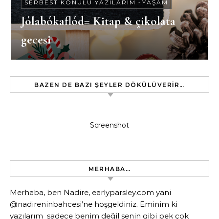
SERBEST KONULU YAZILARIM
-
YAŞAM
Jólabókaflód= Kitap & çikolata
gecesi
BAZEN DE BAZI ŞEYLER DÖKÜLÜVERIR…
Screenshot
MERHABA…
Merhaba, ben Nadire, earlyparsley.com yani
@nadireninbahcesi’ne hoşgeldiniz. Eminim ki
yazılarım sadece benim değil senin gibi pek çok