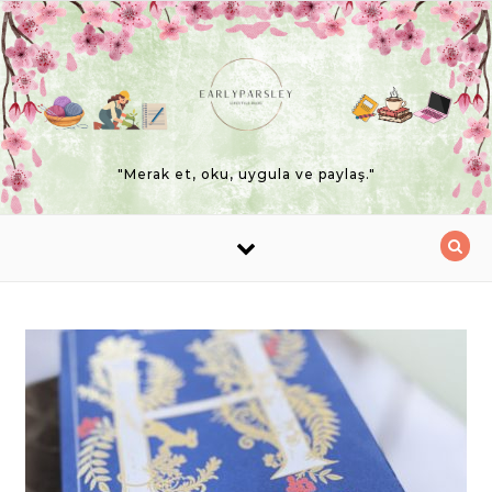
Skip to content
"Merak et, oku, uygula ve paylaş."