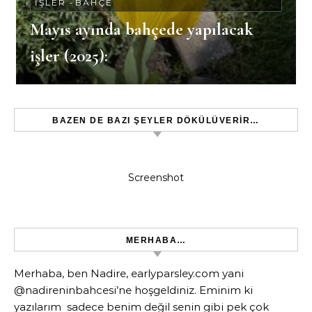
İŞLER
-
BAHÇE
Mayıs ayında bahçede yapılacak
işler (2025):
BAZEN DE BAZI ŞEYLER DÖKÜLÜVERIR…
Screenshot
MERHABA…
Merhaba, ben Nadire, earlyparsley.com yani
@nadireninbahcesi’ne hoşgeldiniz. Eminim ki
yazılarım sadece benim değil senin gibi pek çok