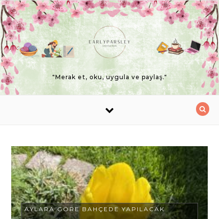
Skip to content
"Merak et, oku, uygula ve paylaş."
AYLARA GÖRE BAHÇEDE YAPILACAK