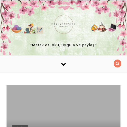
Skip to content
"Merak et, oku, uygula ve paylaş."