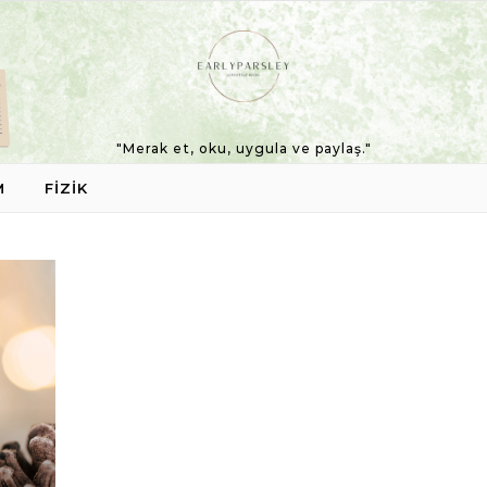
"Merak et, oku, uygula ve paylaş."
M
FIZIK