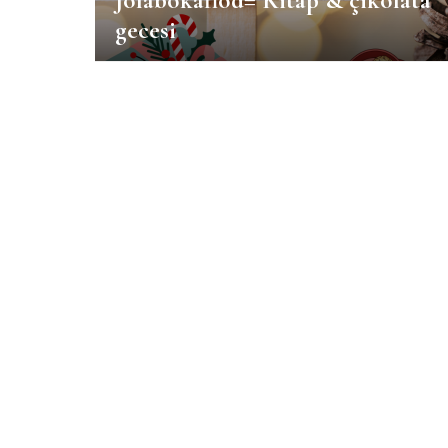
Jólabókaflód= Kitap & çikolata
gecesi