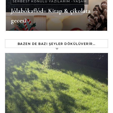
SERBEST KONULU YAZILARIM
-
YAŞAM
Jólabókaflód= Kitap & çikolata
gecesi
BAZEN DE BAZI ŞEYLER DÖKÜLÜVERIR…