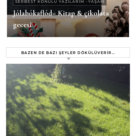
SERBEST KONULU YAZILARIM
-
YAŞAM
Jólabókaflód= Kitap & çikolata
gecesi
BAZEN DE BAZI ŞEYLER DÖKÜLÜVERIR…