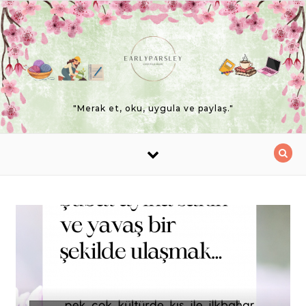
Skip to content
"Merak et, oku, uygula ve paylaş."