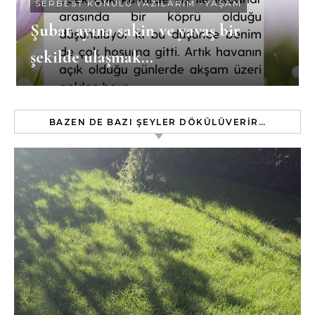
SERBEST KONULU YAZILARIM
-
YAŞAM
Şubat ayına sakin ve yavaş bir
şekilde ulaşmak…
BAZEN DE BAZI ŞEYLER DÖKÜLÜVERIR…