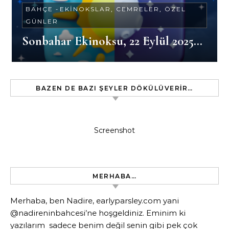
BAHÇE
-
EKINOKSLAR, CEMRELER, ÖZEL
GÜNLER
Sonbahar Ekinoksu, 22 Eylül 2025…
BAZEN DE BAZI ŞEYLER DÖKÜLÜVERIR…
Screenshot
MERHABA…
Merhaba, ben Nadire, earlyparsley.com yani
@nadireninbahcesi’ne hoşgeldiniz. Eminim ki
yazılarım sadece benim değil senin gibi pek çok