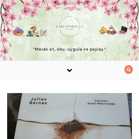
Skip to content
"Merak et, oku, uygula ve paylaş."