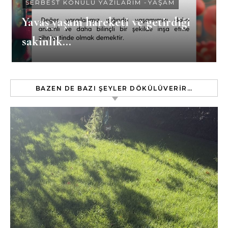
SERBEST KONULU YAZILARIM
-
YAŞAM
Yavaş yaşam hareketi ve getirdiği
sakinlik…
BAZEN DE BAZI ŞEYLER DÖKÜLÜVERIR…