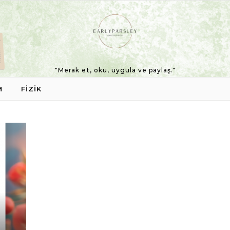
"Merak et, oku, uygula ve paylaş."
M
FIZIK