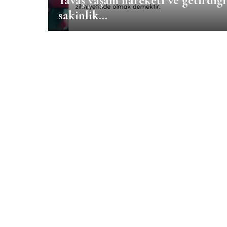
Yavaş yaşam hareketi ve getirdiği
sakinlik…