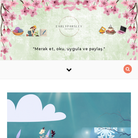
Skip to content
"Merak et, oku, uygula ve paylaş."