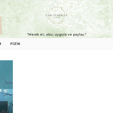
"Merak et, oku, uygula ve paylaş."
M
FIZIK