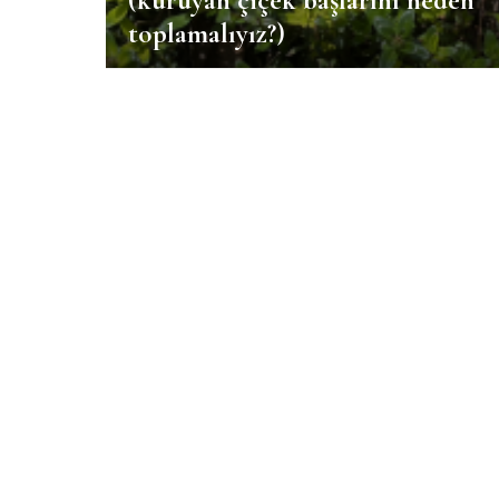
(kuruyan çiçek başlarını neden
toplamalıyız?)