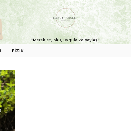
"Merak et, oku, uygula ve paylaş."
M
FIZIK
E