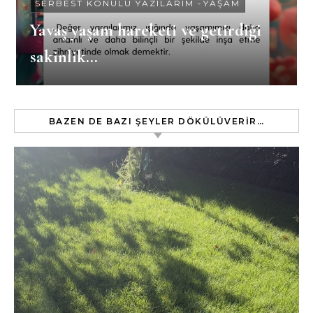
SERBEST KONULU YAZILARIM
-
YAŞAM
Yavaş yaşam hareketi ve getirdiği
sakinlik…
BAZEN DE BAZI ŞEYLER DÖKÜLÜVERIR…