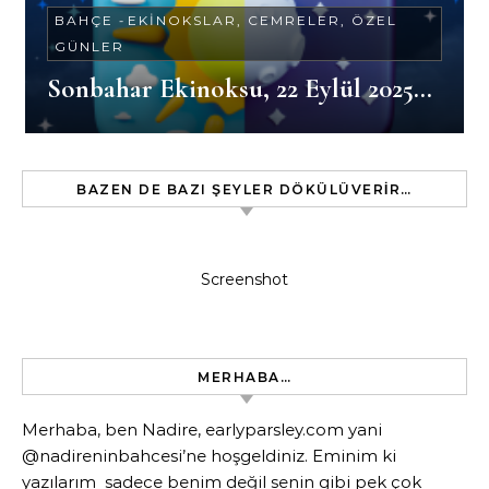
BAHÇE
-
EKINOKSLAR, CEMRELER, ÖZEL
GÜNLER
Sonbahar Ekinoksu, 22 Eylül 2025…
BAZEN DE BAZI ŞEYLER DÖKÜLÜVERIR…
Screenshot
MERHABA…
Merhaba, ben Nadire, earlyparsley.com yani
@nadireninbahcesi’ne hoşgeldiniz. Eminim ki
yazılarım sadece benim değil senin gibi pek çok