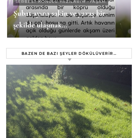
SERBEST KONULU YAZILARIM
-
YAŞAM
Şubat ayına sakin ve yavaş bir
şekilde ulaşmak…
BAZEN DE BAZI ŞEYLER DÖKÜLÜVERIR…