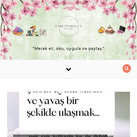
Skip to content
"Merak et, oku, uygula ve paylaş."