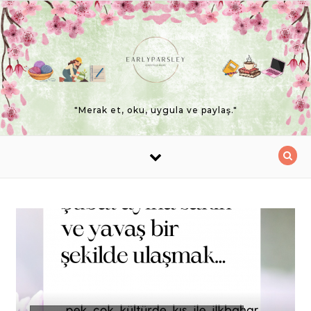
Skip to content
"Merak et, oku, uygula ve paylaş."