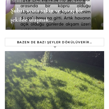
SERBEST KONULU YAZILARIM
-
YAŞAM
Şubat ayına sakin ve yavaş bir
şekilde ulaşmak…
BAZEN DE BAZI ŞEYLER DÖKÜLÜVERIR…