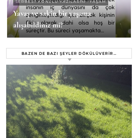
SERBEST KONULU YAZILARIM
-
YAŞAM
Yavaş ve sakin bir yaşama
alışabildiniz mi?
BAZEN DE BAZI ŞEYLER DÖKÜLÜVERIR…