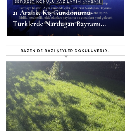
SERBEST KONULU YAZILARIM
-
YAŞAM
21 Aralık, Kış Gündönümü-
Türklerde Nardugan Bayramı…
BAZEN DE BAZI ŞEYLER DÖKÜLÜVERIR…