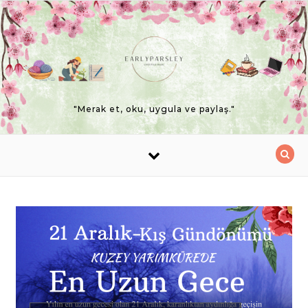
Skip to content
"Merak et, oku, uygula ve paylaş."