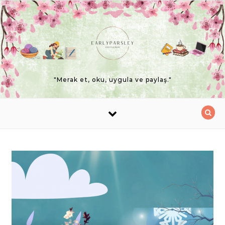
Skip to content
"Merak et, oku, uygula ve paylaş."