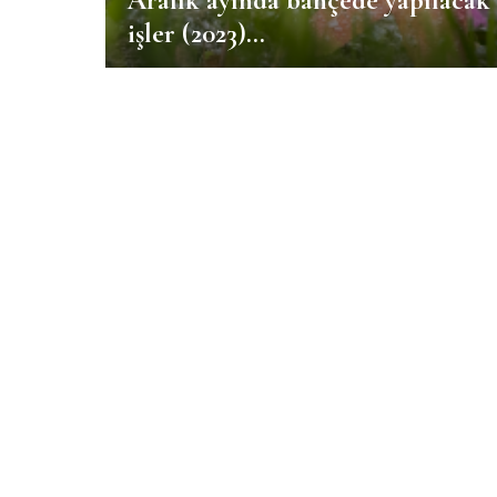
Aralık ayında bahçede yapılacak
işler (2023)…