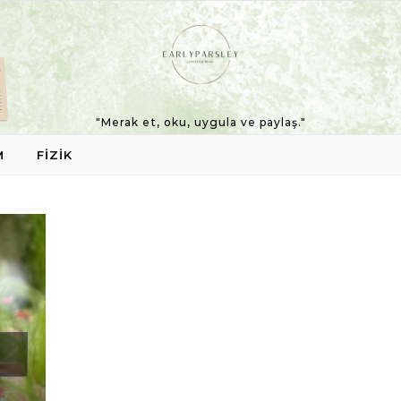
"Merak et, oku, uygula ve paylaş."
M
FIZIK