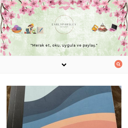
Skip to content
"Merak et, oku, uygula ve paylaş."