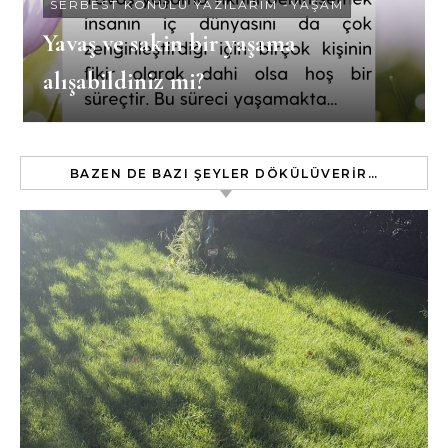
SERBEST KONULU YAZILARIM
-
YAŞAM
Yavaş ve sakin bir yaşama
alışabildiniz mi?
BAZEN DE BAZI ŞEYLER DÖKÜLÜVERIR…