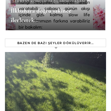
SERBEST KONULU YAZILARIM
-
YAŞAM
İlkbahara doğru sakince
ilerlemek…
BAZEN DE BAZI ŞEYLER DÖKÜLÜVERIR…