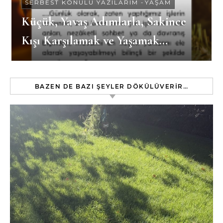
SERBEST KONULU YAZILARIM
-
YAŞAM
Küçük, Yavaş Adımlarla, Sakince
Kışı Karşılamak ve Yaşamak…
BAZEN DE BAZI ŞEYLER DÖKÜLÜVERIR…