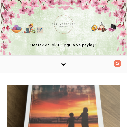
Skip to content
"Merak et, oku, uygula ve paylaş."