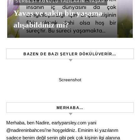
SERBEST KONULU YAZILARIM
-
YAŞAM
Yavaş ve sakin bir yaşama
alışabildiniz mi?
BAZEN DE BAZI ŞEYLER DÖKÜLÜVERIR…
Screenshot
MERHABA…
Merhaba, ben Nadire, earlyparsley.com yani
@nadireninbahcesi’ne hoşgeldiniz. Eminim ki yazılarım
sadece benim değil senin gibi pek çok kişinin ilgi alanına