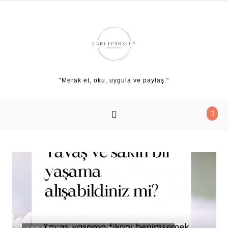
Skip to content
"Merak et, oku, uygula ve paylaş."