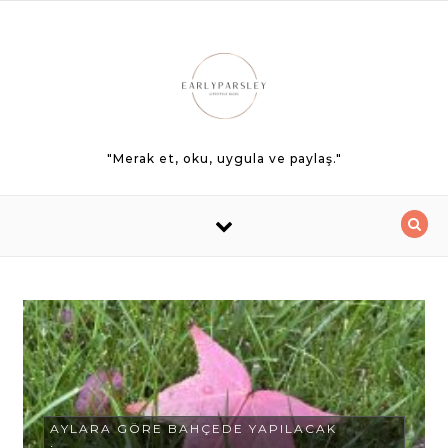
Skip to content
"Merak et, oku, uygula ve paylaş."
AYLARA GÖRE BAHÇEDE YAPILACAK