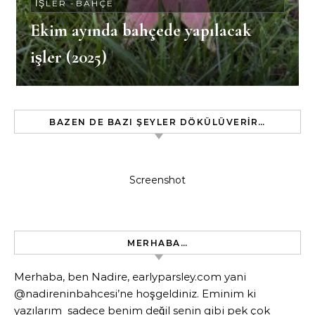
İŞLER
-
BAHÇE
Ekim ayında bahçede yapılacak
işler (2025)
BAZEN DE BAZI ŞEYLER DÖKÜLÜVERIR…
Screenshot
MERHABA…
Merhaba, ben Nadire, earlyparsley.com yani
@nadireninbahcesi’ne hoşgeldiniz. Eminim ki
yazılarım sadece benim değil senin gibi pek çok