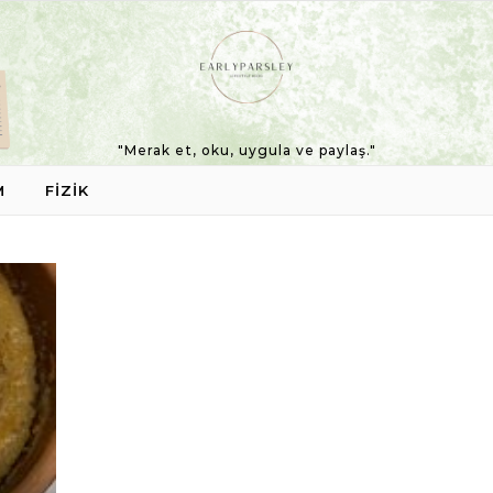
"Merak et, oku, uygula ve paylaş."
M
FIZIK