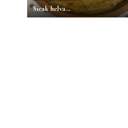
Sıcak helva…