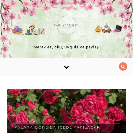
Skip to content
"Merak et, oku, uygula ve paylaş."
AYLARA GÖRE BAHÇEDE YAPILACAK