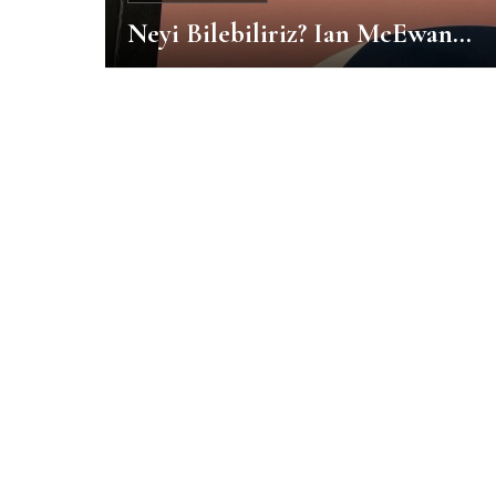
Neyi Bilebiliriz? Ian McEwan…