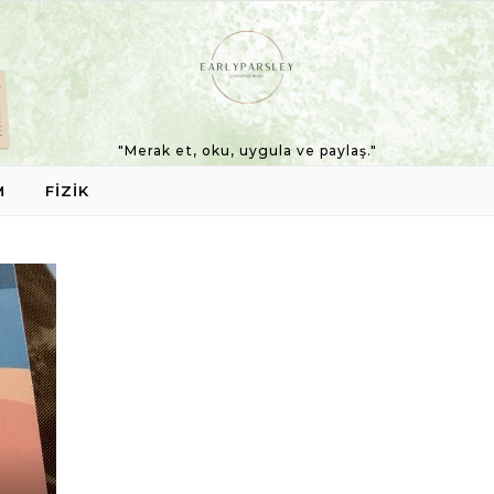
"Merak et, oku, uygula ve paylaş."
M
FIZIK