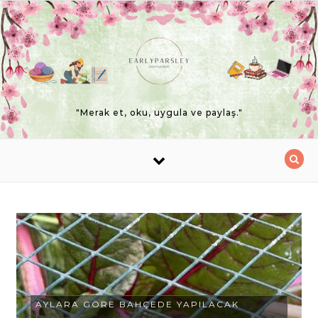
Skip to content
"Merak et, oku, uygula ve paylaş."
AYLARA GÖRE BAHÇEDE YAPILACAK