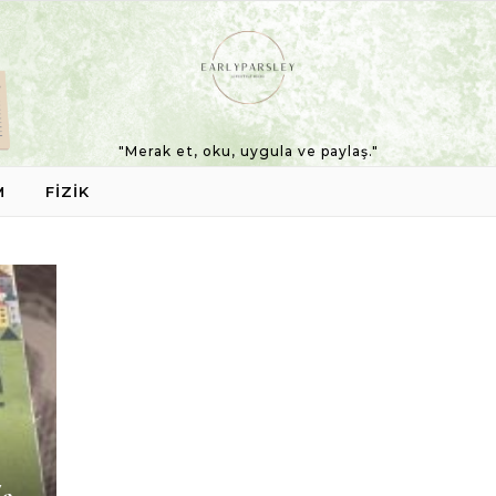
"Merak et, oku, uygula ve paylaş."
M
FIZIK