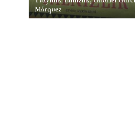
Yüzyıllık Yalnızlık, Gabriel Garc
Márquez