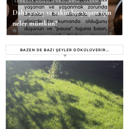
SERBEST KONULU YAZILARIM
-
YAŞAM
Daha yavaş ve sakin bir yaşam için
neler mümkün?
BAZEN DE BAZI ŞEYLER DÖKÜLÜVERIR…