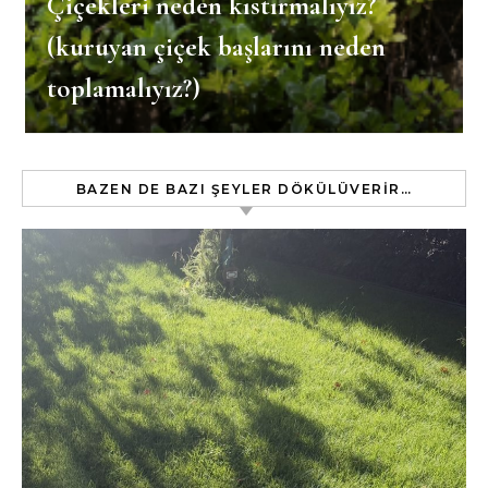
Çiçekleri neden kıstırmalıyız?
(kuruyan çiçek başlarını neden
toplamalıyız?)
BAZEN DE BAZI ŞEYLER DÖKÜLÜVERIR…