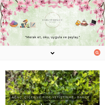
Skip to content
"Merak et, oku, uygula ve paylaş."
AĞAÇ, ÇIÇEK VE FIDE YETIŞTIRME
-
BAHÇE