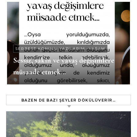
SERBEST KONULU YAZILARIM
-
YAŞAM
Sessiz, sakin ve yavaş değişimlere
müsaade etmek…
BAZEN DE BAZI ŞEYLER DÖKÜLÜVERIR…