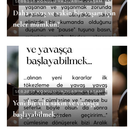
SERBEST KONULU YAZILARIM
-
YAŞAM
Daha yavaş ve sakin bir yaşam için
neler mümkün?
SERBEST KONULU YAZILARIM
-
YAŞAM
Yeni bir yıla sakin ve yavaşça
başlayabilmek…