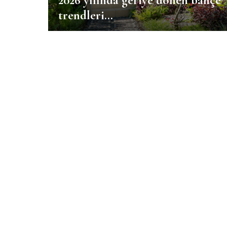
2026 yılında geriye dönen bahçe
trendleri…