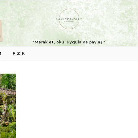
"Merak et, oku, uygula ve paylaş."
M
FIZIK