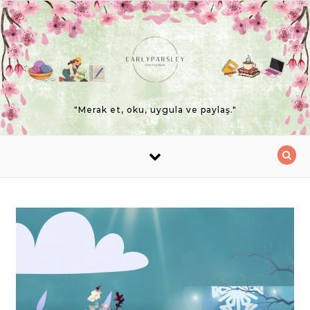
Skip to content
"Merak et, oku, uygula ve paylaş."