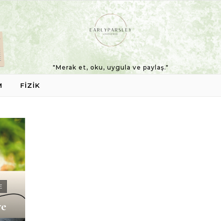
"Merak et, oku, uygula ve paylaş."
M
FIZIK
E
ve